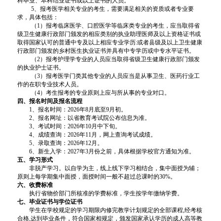
科毕业、本科结业证书或以上证书的人员。
5
、报考医学相关专业的考生，需要满足相关的资质或者专业要
求，具体包括：
（
1）报考临床医学、口腔医学等临床类专业的考生，应当取得省
级卫生健康行政部门颁发的相应类别的执业助理医师及以上资格证书或
取得国家认可的普通中专及以上相应专业学历:或者县级及以上卫生健康
行政部门颁发的乡村医生执业证书并具有中专学历或中专水平证书。
（
2）报考护理学专业的人员应当取得省级卫生健康行政部门颁发
的执业护士证书。
（
3）报考医学门类其他专业的人员应当是从事卫生、医药行业工
作的在职专业技术人员。
（
4）考生报考的专业原则上应与所从事的专业对口。
四、报名时间及报名流程
1、报名时间：2026年8月底至9月初。
2、报名网址：以省教育考试院公布信息为准。
3、考试时间：2026年10月中下旬。
4、成绩查询：2026年11月，网上查询考试成绩。
5、录取查询：2026年12月。
6、新生入学：2027年3月份之前，具体根据学校官方通知为准。
五、学习形式
非脱产学习。以自学为主，线上线下学习相结合，集中面授为辅；
原则上每学期集中面授，面授时间一般不超过总课时的
30%。
六、
收费标准
执行省物价部门所核准的学费标准，学生按学年缴纳学费。
七、
毕业证书与学位证书
学生在学校规定的学习期限内修完教学计划规定的全部课程
,经考核
合格,达到毕业条件，符合国家相规定，颁发国家承认学历的成人高等教