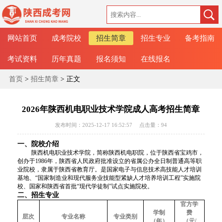
网站首页
成考院校
招生简章
招生专业
备考指南
考试资料
历年真题
报名须知
在线报名
首页
>
招生简章
> 正文
​2026年陕西机电职业技术学院成人高考招生简章
发布时间：2025-12-17 16:52:57
点击量：
94
一、院校介绍
陕西机电职业技术学院，简称陕西机电职院，位于陕西省宝鸡市，
创办于
1986年，陕西省人民政府批准设立的省属公办全日制普通高等职
业院校，隶属于陕西省教育厅。是国家电子与信息技术高技能人才培训
基地、“国家制造业和现代服务业技能型紧缺人才培养培训工程”实施院
校、国家和陕西省首批“现代学徒制”试点实施院校。
二、招生专业
官方学
学制
费
层次
专业名称
专业类别
（年）
（元
/