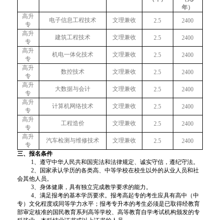
年）
高升
电子信息工程技术
文理兼收
2.5
2400
专
高升
建筑工程技术
文理兼收
2.5
2400
专
高升
机电一体化技术
文理兼收
2.5
2400
专
高升
数控技术
文理兼收
2.5
2400
专
高升
大数据与会计
文理兼收
2.5
2400
专
高升
计算机网络技术
文理兼收
2.5
2400
专
高升
工程造价
文理兼收
2.5
2400
专
高升
汽车检测与维修技术
文理兼收
2.5
2400
专
三、报名条件
1、遵守中华人民共和国宪法和法律规定
、诚实守信，遵纪守法。
2、国家承认学历的各类高、中等学校在校生以外的从业人员和社
会其他人员。
3、身体健康，具有独立完成教学要求的能力。
4、
满足报考的基本学历要求。
报考高起专的考生应具有高中
（中
专）文化程度或同等学力水平；
报考专升本的考生必须是已取得经教育
部审定核准的国民教育系列高等学校、高等教育自学考试机构颁发的专