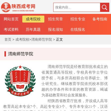
网站首页
成考院校
招生简章
招生专业
备考指南
考试资料
历年真题
报名须知
在线报名
首页
>
成考院校
>
渭南师范学院
> 正文
渭南师范学院
渭南师范学院是经教育部批准成立的
省属普通高等院校，学校具有学士学位
授予权，与多所高校联合培养硕士、博
士研究生。继续教育学院依托校本部优
越的办学条件和丰富的教育资源，竭诚
为基础教育和社会发展服务。
经陕西省教育厅批准，开设成人高等
教育高起本专业7个、高起专专业3个、专升本专业21个，汉语