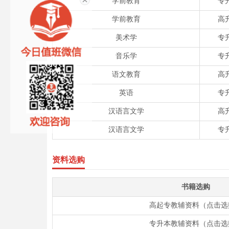
学前教育
专
学前教育
高
美术学
专
音乐学
专
语文教育
高
英语
专
汉语言文学
高
汉语言文学
专
资料选购
书籍选购
高起专教辅资料（点击选
专升本教辅资料（点击选