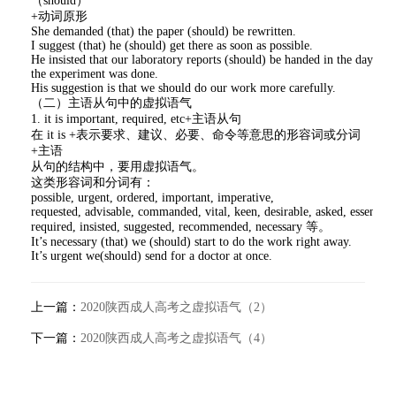
（should）
+动词原形
She demanded (that) the paper (should) be rewritten.
I suggest (that) he (should) get there as soon as possible.
He insisted that our laboratory reports (should) be handed in the day afte
the experiment was done.
His suggestion is that we should do our work more carefully.
（二）主语从句中的虚拟语气
1. it is important, required, etc+主语从句
在 it is +表示要求、建议、必要、命令等意思的形容词或分词
+主语
从句的结构中，要用虚拟语气。
这类形容词和分词有：
possible, urgent, ordered, important, imperative,
requested, advisable, commanded, vital, keen, desirable, asked, essential,
required, insisted, suggested, recommended, necessary 等。
It’s necessary (that) we (should) start to do the work right away.
It’s urgent we(should) send for a doctor at once.
上一篇：
2020陕西成人高考之虚拟语气（2）
下一篇：
2020陕西成人高考之虚拟语气（4）