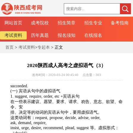
网站首页
成考院校
招生简章
招生专业
备考指南
考试资料
历年真题
报名须知
在线报名
首页
>
考试资料
>
专起本
> 正文
2020陕西成人高考之虚拟语气（3）
发布时间：2020-03-24 00:45:40
点击量：
303
succeeded.
(一) 宾语从句中的虚拟语气
1. suggest, require, order, etc +宾语从句
在一些表示建议、愿望、要求、请求、劝告、意志、欲望、命
令、安
排、决定等的动词的宾语从句中，要用虚拟语气。
这类动词有：request, propose, decide, advise, order,
ask, demand, require,
insist, urge, desire, recommend, plead, suggest 等。虚拟形式：