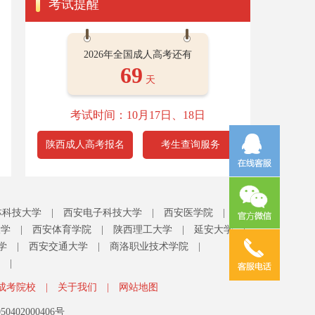
考试提醒
2026年全国成人高考还有
69
天
考试时间：10月17日、18日
陕西成人高考报名
考生查询服务
林科技大学
|
西安电子科技大学
|
西安医学院
|
大学
|
西安体育学院
|
陕西理工大学
|
延安大学
|
学
|
西安交通大学
|
商洛职业技术学院
|
|
成考院校
|
关于我们
|
网站地图
0402000406号