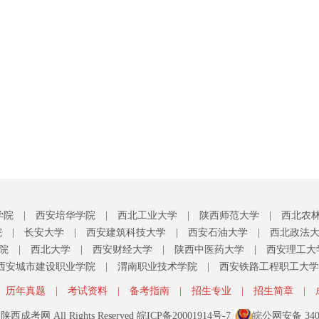
学院
|
西安培华学院
|
西北工业大学
|
陕西师范大学
|
西北农
院
|
长安大学
|
西安建筑科技大学
|
西安石油大学
|
西北政法
院
|
西北大学
|
西安财经大学
|
陕西中医药大学
|
西安理工大
西安城市建设职业学院
|
渭南职业技术学院
|
西安铁路工程职工大学
历年真题
|
考试资料
|
备考指南
|
招生专业
|
招生简章
|
21 陕西成考网 All Rights Reserved
皖ICP备20001914号-7
皖公网安备 3405