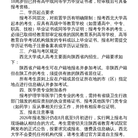
18周岁但已持有高中或同等学力毕业证书者，经审核后可具备
报考资格。
二、学历起点要求
报考不同层次，对前置学历有明确限制：报考西北大学
高
起本的考生
，应具有高级中等教育学校（如普通高中、中专、
职高、技校）毕业证书或同等学力证明；报考
专升本的考生
，
必须已取得经教育部审定核准的国民教育系列高等学校、高等
教育自学考试机构颁发的专科或以上毕业证书。报名时需提交
学历证书电子注册备案表或学历认证报告。
三、户籍与考区规定
西北大学成人高考主要面向陕西省内招生。户籍要求如
下：
陕西省户籍考生可在户籍地报名并参加考试。
非陕西户籍
但在陕工作的考生，须提供有效的陕西省居住证。
所有考生原则上应在户籍或居住证所在地的市（区）指定
地点进行信息确认并参加考试。
四、医学类专业附加条件
报考护理学等医学门类专业的考生，需持有省级卫生行政
部门颁发的相应类别的执业资格证书。报考其他医学门类专业
（如药学）应从事相关行业工作，并持有相应单位证明。
五、报名注意事项
2026年报名预计仍在8月底至9月初进行，实行网上报名与
现场确认相结合的方式。考生需密切关注陕西省教育考试院官
网发布的正式公告，按要求完成报名、缴费及信息确认。西北
大学不会委托任何机构代报，请考生通过官方渠道自主报考。